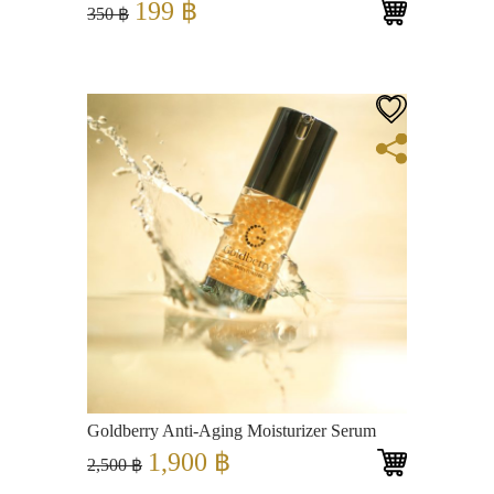
Original
Current
199
฿
350
฿
price
price
was:
is:
350 ฿.
199 ฿.
View
Goldberry Anti-Aging Moisturizer Serum
Original
Current
1,900
฿
2,500
฿
price
price