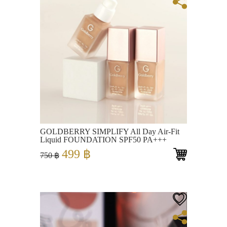
View
GOLDBERRY SIMPLIFY All Day Air-Fit
Liquid FOUNDATION SPF50 PA+++
Original
Current
499
฿
750
฿
price
price
was:
is:
750 ฿.
499 ฿.