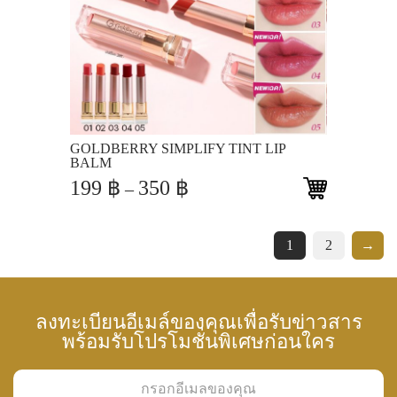
View
GOLDBERRY SIMPLIFY TINT LIP
BALM
Price
199
฿
350
฿
–
range:
199 ฿
through
1
2
→
350 ฿
ลงทะเบียนอีเมล์ของคุณเพื่อรับข่าวสาร
พร้อมรับโปรโมชั่นพิเศษก่อนใคร