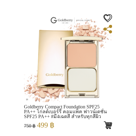
was:
is:
2,500 ฿.
1,900 ฿.
View
Goldberry Compact Foundation SPF25
PA++ โกลด์เบอร์รี่ คอมแพ็ค ฟาวน์เดชั่น
SPF25 PA++ #มี4เฉดสี สำหรับทุกสีผิว
Original
Current
499
฿
750
฿
price
price