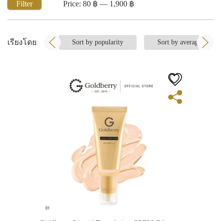
Filter
Price:
80 ฿
—
1,900 ฿
Min
Max
price
price
เรียงโดย
Sort by popularity
Sort by average rating
View