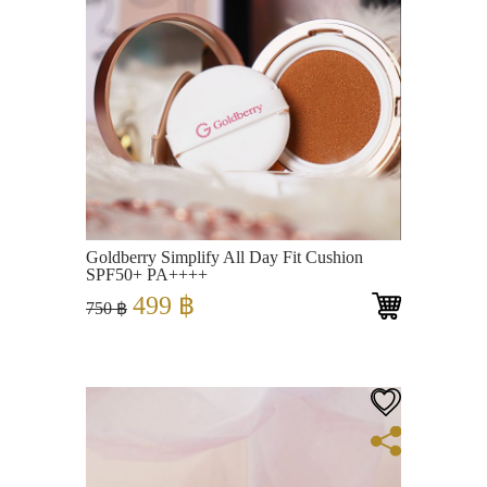
View
Goldberry Simplify All Day Fit Cushion
SPF50+ PA++++
Original
Current
499
฿
750
฿
price
price
was:
is:
750 ฿.
499 ฿.