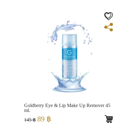
was:
is:
750 ฿.
499 ฿.
View
Goldberry Eye & Lip Make Up Remover 45
ml.
Original
Current
89
฿
145
฿
price
price
was:
is:
145 ฿.
89 ฿.