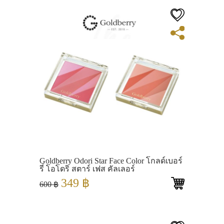
View
Goldberry Odori Star Face Color โกลด์เบอร์
รี่ โอโดริ สตาร์ เฟส คัลเลอร์
Original
Current
349
฿
600
฿
price
price
was:
is:
600 ฿.
349 ฿.