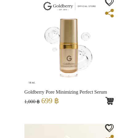
View
Goldberry Pore Minimizing Perfect Serum
Original
Current
699
฿
1,000
฿
price
price
was:
is:
1,000 ฿.
699 ฿.