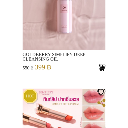
View
GOLDBERRY SIMPLIFY DEEP
CLEANSING OIL
Original
Current
399
฿
550
฿
price
price
was:
is:
550 ฿.
399 ฿.
HOT