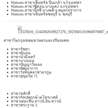
Watsons สาขาเซ็นทรัล ปิ่นเกล้า จ.กรุงเทพฯ
Watsons สาขาซีคอน บางแค2 จ.กรุงเทพฯ
Watsons สาขาบิ๊กซี บางพลี จ.สมุทรปราการ
Watsons สาขาเซ็นทรัลชลบุรี จ. ชลบุรี
สาขาในกรุงเทพมหานครและปริมณฑล
สาขารัชดา
สาขาคู้บอน
สาขานวมินทร์
สาขาบางบอน
สาขาปัญญาวิลเลจ
สาขาพัฒนาการ
สาขาวังหินพลาซ่าลากูน
สาขาสุขุมวิท 71
สาขาหลักสี่
สาขากัลปพฤกษ์ เมโทรเวสต์
สาขาเดอะซีน ทาวน์ อิน ทาวน์
สาขาพระราม 3