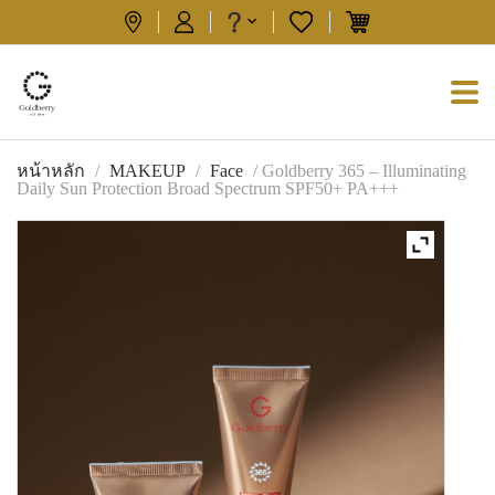
หน้าหลัก
/
MAKEUP
/
Face
/ Goldberry 365 – Illuminating
Daily Sun Protection Broad Spectrum SPF50+ PA+++