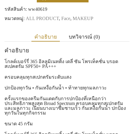
รหัสสินค้า:
ww40619
หมวดหมู่:
ALL PRODUCT
,
Face
,
MAKEUP
คำอธิบาย
บทวิจารณ์ (0)
คำอธิบาย
โกลด์เบอร์รี่ 365 อิลลูมิเนทติ้ง เดลี่ ซัน โพรเท็คชั่น บรอด
สเปคตรัม SPF50+ PA+++
ครอบคลุมทุกสเปกตรัมระดับแสง
ปกป้องทุกวัน • กันเหงื่อกันน้ำ • ท้าทายทุกมลภาวะ
ครั้งแรกของครีมกันแดดกับการปกป้องที่เหนือกว่า
ประสิทธิภาพสูงสุด Broad Spectrum ครอบคลุมทุกสเปกตรัม
และมลภาวะ เนียนบางเบาซึมซาบเร็ว กันเหงื่อกันน้ำ ปกป้อง
ทุกวันในทุกกิจกรรม
ขนาด 45 กรัม