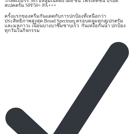
โกลด์เบอร์รี่ 365 อิลลูมิเนทติ้ง เดลี่ ซัน โพรเท็คชั่น บรอด
สเปคตรัม SPF50+ PA+++
ครั้งแรกของครีมกันแดดกับการปกป้องที่เหนือกว่า
ประสิทธิภาพสูงสุด Broad Spectrum ครอบคลุมทุกสเปกตรัม
และมลภาวะ เนียนบางบาซึมซาบเร็ว กันเหงื่อกันน้ำ ปกป้อง
ทุกวันในกิจกรรม