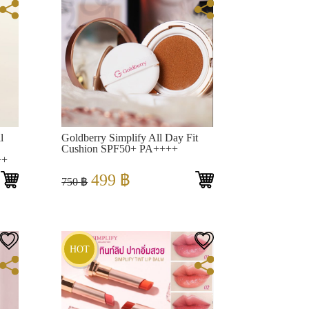
View
l
Goldberry Simplify All Day Fit
Cushion SPF50+ PA++++
++
Original
Current
499
฿
750
฿
price
price
was:
is:
750 ฿.
499 ฿.
HOT