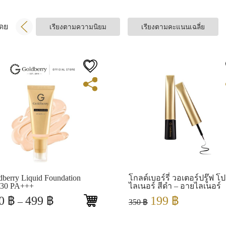
โดย
เรียงตามความนิยม
เรียงตามคะแนนเฉลี่ย
View
View
dberry Liquid Foundation
โกลด์เบอร์รี่ วอเตอร์ปรู๊ฟ โ
30 PA+++
ไลเนอร์ สีดำ – อายไลเนอร์
Price
Original
Current
50
฿
499
฿
199
฿
–
350
฿
range:
price
price
450 ฿
was:
is: