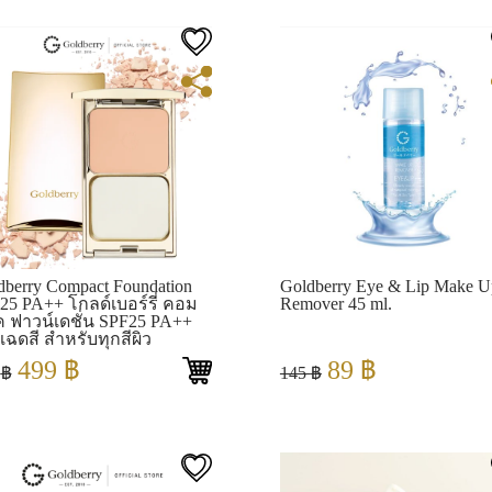
through
350 ฿.
199 ฿.
499 ฿
View
View
dberry Compact Foundation
Goldberry Eye & Lip Make U
25 PA++ โกลด์เบอร์รี่ คอม
Remover 45 ml.
ค ฟาวน์เดชั่น SPF25 PA++
เฉดสี สำหรับทุกสีผิว
Original
Current
Original
Current
499
฿
89
฿
0
฿
145
฿
price
price
price
price
was:
is:
was:
is:
750 ฿.
499 ฿.
145 ฿.
89 ฿.