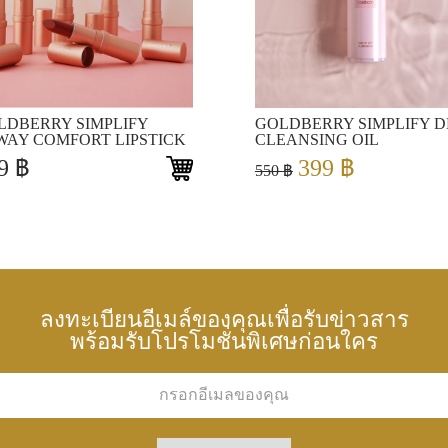
View
View
LDBERRY SIMPLIFY
GOLDBERRY SIMPLIFY D
WAY COMFORT LIPSTICK
CLEANSING OIL
Original
Current
99
฿
399
฿
550
฿
price
price
was:
is:
550 ฿.
399 ฿.
ลงทะเบียนอีเมล์ของคุณเพื่อรับข่าวสาร
พร้อมรับโปรโมชั่นพิเศษก่อนใคร