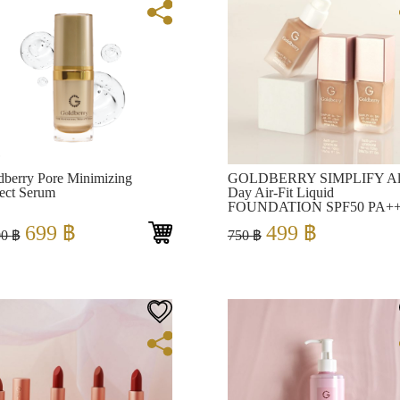
View
View
dberry Pore Minimizing
GOLDBERRY SIMPLIFY Al
ect Serum
Day Air-Fit Liquid
FOUNDATION SPF50 PA+
Original
Current
Original
Current
699
฿
499
฿
00
฿
750
฿
price
price
price
price
was:
is:
was:
is:
1,000 ฿.
699 ฿.
750 ฿.
499 ฿.