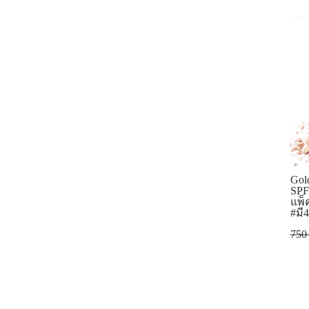
Gol
SPF
แพ็
#มี4
75