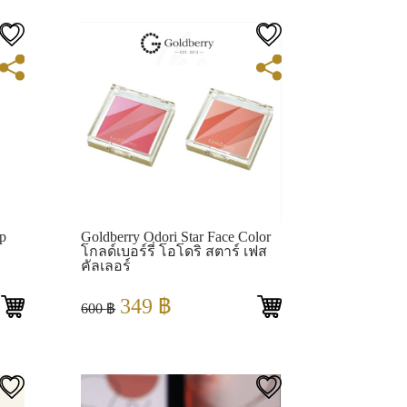
2,500 ฿.
1,900 ฿.
View
p
Goldberry Odori Star Face Color
โกลด์เบอร์รี่ โอโดริ สตาร์ เฟส
คัลเลอร์
Original
Current
349
฿
600
฿
price
price
was:
is:
600 ฿.
349 ฿.