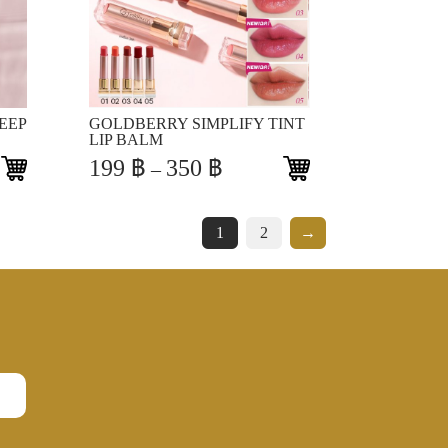
View
EEP
GOLDBERRY SIMPLIFY TINT
LIP BALM
Price
199
฿
350
฿
–
range:
199 ฿
through
1
2
→
350 ฿