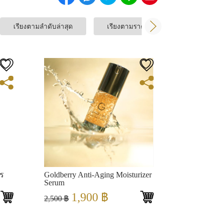
เรียงตามลำดับล่าสุด
เรียงตามราคา: ต่ำไปสูง
เรี
View
ปร
Goldberry Anti-Aging Moisturizer
Serum
Original
Current
1,900
฿
2,500
฿
price
price
was:
is: